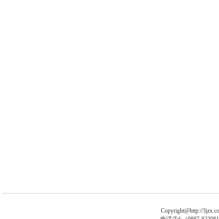
Copyright@http://3jzx.co