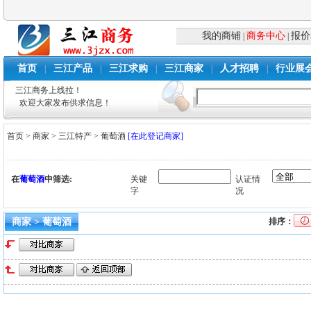
我的商铺
商务中心
报价
|
|
首页
三江产品
三江求购
三江商家
人才招聘
行业展
|
|
|
|
|
三江商务上线拉！
欢迎大家发布供求信息！
首页
>
商家
>
三江特产
>
葡萄酒
[在此登记商家]
在
葡萄酒
中筛选:
关键
认证情
字
况
商家 > 葡萄酒
排序：