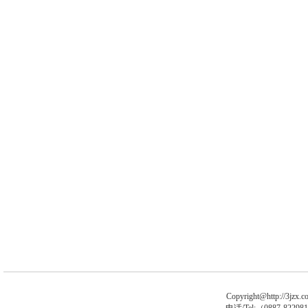
Copyright@http://3jzx.co