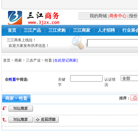
我的商铺
商务中心
报价
|
|
首页
三江产品
三江求购
三江商家
人才招聘
行业展
|
|
|
|
|
三江商务上线拉！
欢迎大家发布供求信息！
首页
>
商家
>
三农产业
>
牲畜
[在此登记商家]
在
牲畜
中筛选:
关键
认证情
字
况
商家 > 牲畜
排序：