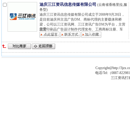
迪庆三江资讯信息传媒有限公司
(云南省香格里拉,服
务型)
迪庆三江资讯信息传媒有限公司成立于2008年9月28日，
是目前迪庆州主流广告DM、商标代理的主要载体和桥
梁，公司以三江资讯网、三江资讯广告DM为平台，主营
主营:
固定印刷品广告设计制作代理发布、工商商标注册、车
辆..
Copyright@http://3jzx.co
电话/Tel:（
0887-8229
三江资讯打
马