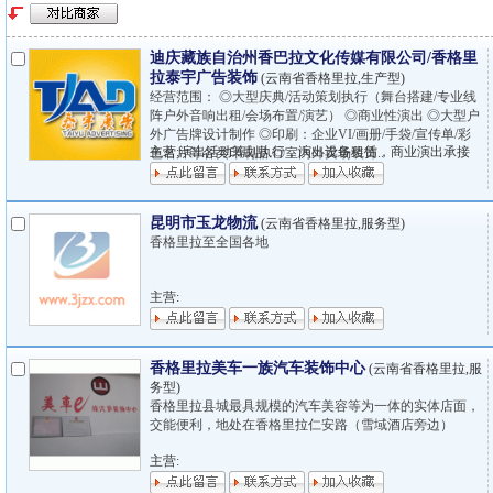
迪庆藏族自治州香巴拉文化传媒有限公司/香格里
拉泰宇广告装饰
(云南省香格里拉,生产型)
经营范围： ◎大型庆典/活动策划执行（舞台搭建/专业线
阵户外音响出租/会场布置/演艺） ◎商业性演出 ◎大型户
外广告牌设计制作 ◎印刷：企业VI/画册/手袋/宣传单/彩
主营:演出活动筹划执行，演出设备租赁，商业演出承接
色名片等各类印刷品 ◎室内外卖场装饰..
昆明市玉龙物流
(云南省香格里拉,服务型)
香格里拉至全国各地
主营:
香格里拉美车一族汽车装饰中心
(云南省香格里拉,服
务型)
香格里拉县城最具规模的汽车美容等为一体的实体店面，
交能便利，地处在香格里拉仁安路（雪域酒店旁边）
主营: