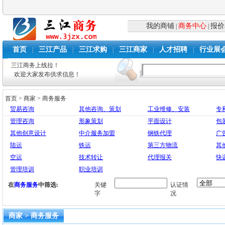
我的商铺
商务中心
报价
|
|
首页
三江产品
三江求购
三江商家
人才招聘
行业展
|
|
|
|
|
三江商务上线拉！
欢迎大家发布供求信息！
首页
>
商家
>
商务服务
贸易咨询
其他咨询、策划
工业维修、安装
专
管理咨询
形象策划
平面设计
包
其他创意设计
中介服务加盟
钢铁代理
广
陆运
铁运
第三方物流
其
空运
技术转让
代理报关
快
管理培训
职业培训
在
商务服务
中筛选:
关键
认证情
字
况
商家 > 商务服务