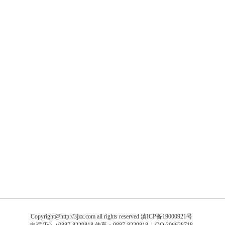
Copyright@http://3jzx.com all rights reserved
滇ICP备19000921号