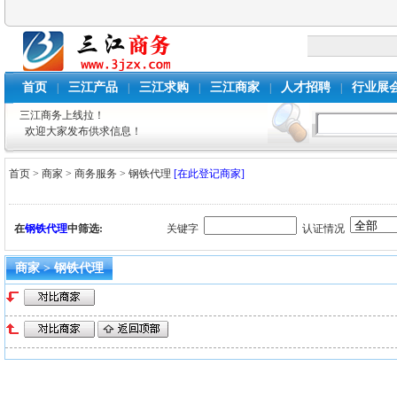
首页
三江产品
三江求购
三江商家
人才招聘
行业展
|
|
|
|
|
三江商务上线拉！
欢迎大家发布供求信息！
首页
>
商家
>
商务服务
>
钢铁代理
[在此登记商家]
在
钢铁代理
中筛选:
关键字
认证情况
商家 > 钢铁代理