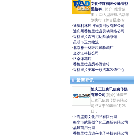
文化传媒有限公司/香格
里拉泰..
[简介] 经营范
围： ◎大型庆典/活动策
划执行（舞台搭建/专
·
迪庆利林废旧物资回收有限公司
·
迪庆州香格里拉县灵动网络公司
·
香格里拉森吉尼达酥油茶馆
·
昆明市玉龙物流
·
北京雅士林环境试验箱厂
·
金沙江科技公司
·
格桑缘花店
·
香格里拉县悉补野古铃
·
香格里拉美车一族汽车装饰中心
最新登记
迪庆三江资讯信息传媒
有限公司
[简介] 迪庆三
江资讯信息传媒有限公
司成立于2008年9月28
日，
·
上海盛源文化用品有限公司
·
衡水市武邑创华化工商贸有限公司
·
晶显商用公司
·
香格里拉县迪兴电子科技有限公司