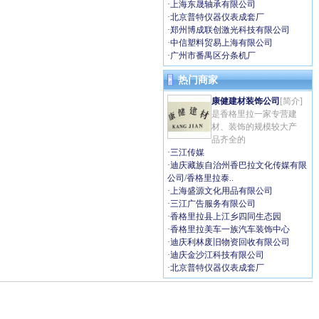
·
上海东晟轴承有限公司
·
北京普特仪器仪表成套厂
·
郑州博成联创激光科技有限公司
·
中信塑料贸易上海有限公司
·
广州市番禺区分条机厂
热门商家
康健建材装饰公司
[简介]
是香格里拉一家专营建
材、装饰的规模较大产
品齐全的
·
三江传媒
·
迪庆藏族自治州香巴拉文化传媒有限
公司/香格里拉泰..
·
上海盛源文化用品有限公司
·
三江广告服务有限公司
·
香格里拉县上江乡四同生态园
·
香格里拉美车一族汽车装饰中心
·
迪庆利林废旧物资回收有限公司
·
迪庆金沙江科技有限公司
·
北京普特仪器仪表成套厂