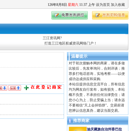
126
年
8
月
8
日
星期六
11
:
37
上午
设为首页
加入收藏
三江资讯网?
打造三江地区权威资讯网络门户！
温馨提示
对于初次接触本网的商家，请在多做
比较后，先发单询问，合则详谈；推
荐多打电话咨询，实地考察——以便
成功达成供应和采购.
本站仅提供信息交流平台，所有信息
均为网友自行发布，如有损失，本站
概不负责，不承担任何法律责任；请
您小心为上，防止受骗上当；请永远
不要相信“天上会掉馅饼”。交易前请
您辨认信息真伪，建议当面交易。
推荐商家
迪庆藏族自治州香巴拉