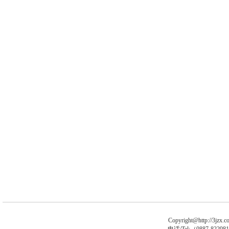
Copyright@http://3jzx.co