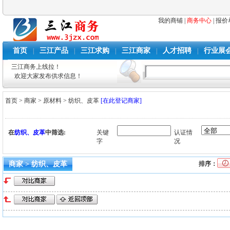
我的商铺
|
商务中心
|
报价
首页
三江产品
三江求购
三江商家
人才招聘
行业展
|
|
|
|
|
三江商务上线拉！
欢迎大家发布供求信息！
首页
>
商家
>
原材料
>
纺织、皮革
[在此登记商家]
在
纺织、皮革
中筛选:
关键
认证情
字
况
商家 > 纺织、皮革
排序：