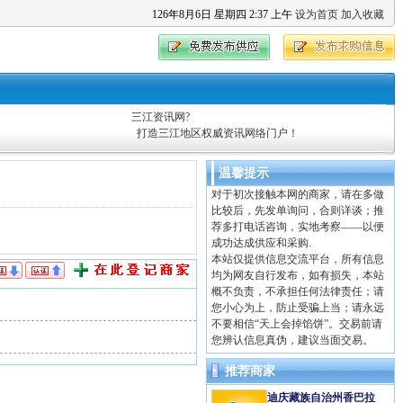
126
年
8
月
6
日
星期四
2
:
37
上午
设为首页
加入收藏
三江资讯网?
打造三江地区权威资讯网络门户！
温馨提示
对于初次接触本网的商家，请在多做
比较后，先发单询问，合则详谈；推
荐多打电话咨询，实地考察——以便
成功达成供应和采购.
本站仅提供信息交流平台，所有信息
均为网友自行发布，如有损失，本站
概不负责，不承担任何法律责任；请
您小心为上，防止受骗上当；请永远
不要相信“天上会掉馅饼”。交易前请
您辨认信息真伪，建议当面交易。
推荐商家
迪庆藏族自治州香巴拉