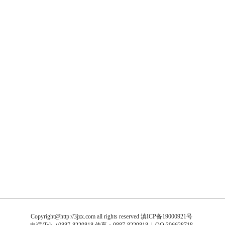
Copyright@http://3jzx.com all rights reserved
滇ICP备19000921号