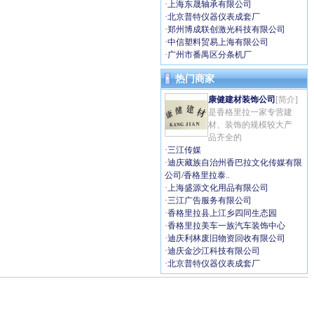
·
上海东晟轴承有限公司
·
北京普特仪器仪表成套厂
·
郑州博成联创激光科技有限公司
·
中信塑料贸易上海有限公司
·
广州市番禺区分条机厂
热门商家
康健建材装饰公司
[简介]
是香格里拉一家专营建
材、装饰的规模较大产
品齐全的
·
三江传媒
·
迪庆藏族自治州香巴拉文化传媒有限
公司/香格里拉泰..
·
上海盛源文化用品有限公司
·
三江广告服务有限公司
·
香格里拉县上江乡四同生态园
·
香格里拉美车一族汽车装饰中心
·
迪庆利林废旧物资回收有限公司
·
迪庆金沙江科技有限公司
·
北京普特仪器仪表成套厂