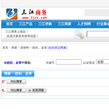
首页
三江产品
三江求购
三江商家
人才招聘
行业展
|
|
|
|
|
三江商务上线拉！
欢迎大家发布供求信息！
首页
>
商家
>
原材料
>
纺织、皮革
[在此登记商家]
在
纺织、皮革
中筛选:
关键字
认证情况
商家 > 纺织、皮革