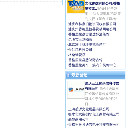
文化传媒有限公司/香格
里拉泰..
[简介] 经营范
围： ◎大型庆典/活动策
划执行（舞台搭建/专
·
迪庆利林废旧物资回收有限公司
·
迪庆州香格里拉县灵动网络公司
·
香格里拉森吉尼达酥油茶馆
·
昆明市玉龙物流
·
北京雅士林环境试验箱厂
·
金沙江科技公司
·
格桑缘花店
·
香格里拉县悉补野古铃
·
香格里拉美车一族汽车装饰中心
最新登记
迪庆三江资讯信息传媒
有限公司
[简介] 迪庆三
江资讯信息传媒有限公
司成立于2008年9月28
日，
·
上海盛源文化用品有限公司
·
衡水市武邑创华化工商贸有限公司
·
晶显商用公司
·
香格里拉县迪兴电子科技有限公司