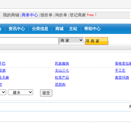
我的商铺
商务中心
报价单
询价单
登记商家
|
|
|
|
会
资讯中心
分类信息
商城
主站
帮助中心
|
|
|
|
干巴
民族服饰
香格里拉
萄酒
文山三七
手工艺
生天麻
松茸产品
索里玛酒
粑
琵琶肉