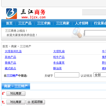
首页
三江产品
三江求购
三江商家
人才招聘
行业展
|
|
|
|
|
三江商务上线拉！
欢迎大家发布供求信息！
首页
>
商家
>
三江特产
大理喜州扎染
大理乳扇
牛
其他产品
牦牛产品
葡
青稞产品
冬虫夏草
野
藏式糕点
酥油茶
糌
在
三江特产
中筛选:
关键字
认证情况
商家 > 三江特产