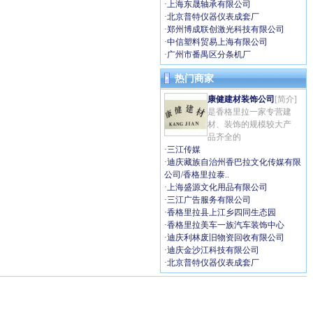
·
上海东晟轴承有限公司
·
北京普特仪器仪表成套厂
·
郑州博成联创激光科技有限公司
·
中信塑料贸易上海有限公司
·
广州市番禺区分条机厂
热门商家
康健建材装饰公司
[简介]
是香格里拉一家专营建
材、装饰的规模较大产
品齐全的
·
三江传媒
·
迪庆藏族自治州香巴拉文化传媒有限
公司/香格里拉泰..
·
上海盛源文化用品有限公司
·
三江广告服务有限公司
·
香格里拉县上江乡四同生态园
·
香格里拉美车一族汽车装饰中心
·
迪庆利林废旧物资回收有限公司
·
迪庆金沙江科技有限公司
·
北京普特仪器仪表成套厂