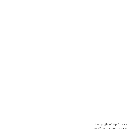
Copyright@http://3jzx.co