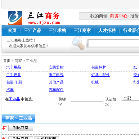
我的商铺
商务中心
报价
|
|
首页
三江产品
三江求购
三江商家
人才招聘
行业展
|
|
|
|
|
三江商务上线拉！
欢迎大家发布供求信息！
首页
>
商家
>
工业品
汽车用品
安防监控
包装标牌
纸
二手设备
电工电气
灯具 配件
交
包装 印刷
其他产品
机械
行
汽车
汽车配件
在
工业品
中筛选:
关键
认证情
字
况
商家 > 工业品