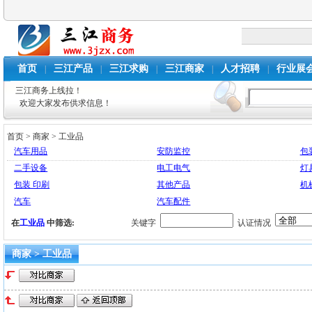
首页
三江产品
三江求购
三江商家
人才招聘
行业展
|
|
|
|
|
三江商务上线拉！
欢迎大家发布供求信息！
首页
>
商家
>
工业品
汽车用品
安防监控
包
二手设备
电工电气
灯
包装 印刷
其他产品
机
汽车
汽车配件
在
工业品
中筛选:
关键字
认证情况
商家 > 工业品