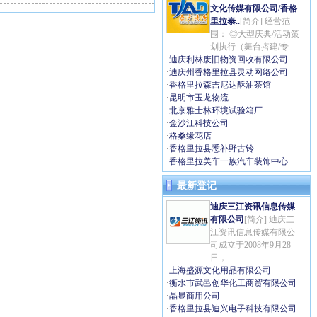
文化传媒有限公司/香格
里拉泰..
[简介] 经营范
围： ◎大型庆典/活动策
划执行（舞台搭建/专
·
迪庆利林废旧物资回收有限公司
·
迪庆州香格里拉县灵动网络公司
·
香格里拉森吉尼达酥油茶馆
·
昆明市玉龙物流
·
北京雅士林环境试验箱厂
·
金沙江科技公司
·
格桑缘花店
·
香格里拉县悉补野古铃
·
香格里拉美车一族汽车装饰中心
最新登记
迪庆三江资讯信息传媒
有限公司
[简介] 迪庆三
江资讯信息传媒有限公
司成立于2008年9月28
日，
·
上海盛源文化用品有限公司
·
衡水市武邑创华化工商贸有限公司
·
晶显商用公司
·
香格里拉县迪兴电子科技有限公司