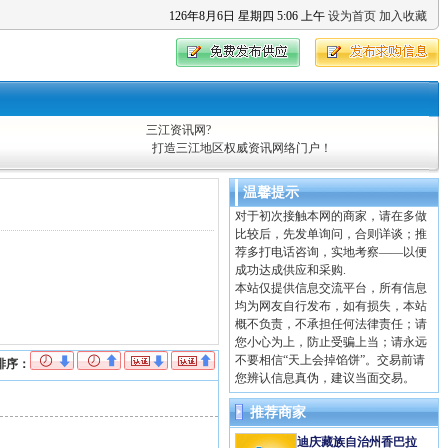
126
年
8
月
6
日
星期四
5
:
06
上午
设为首页
加入收藏
三江资讯网?
打造三江地区权威资讯网络门户！
温馨提示
对于初次接触本网的商家，请在多做
比较后，先发单询问，合则详谈；推
荐多打电话咨询，实地考察——以便
成功达成供应和采购.
本站仅提供信息交流平台，所有信息
均为网友自行发布，如有损失，本站
概不负责，不承担任何法律责任；请
您小心为上，防止受骗上当；请永远
不要相信“天上会掉馅饼”。交易前请
排序：
您辨认信息真伪，建议当面交易。
推荐商家
迪庆藏族自治州香巴拉