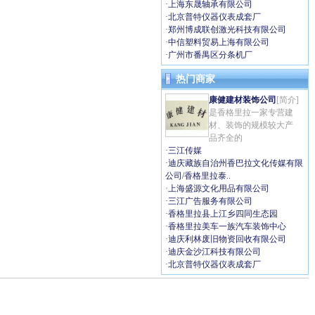
·
上海东晟轴承有限公司
·
北京普特仪器仪表成套厂
·
郑州博成联创激光科技有限公司
·
中信塑料贸易上海有限公司
·
广州市番禺区分条机厂
热门商家
康健建材装饰公司
[简介]
是香格里拉一家专营建
材、装饰的规模较大产
品齐全的
·
三江传媒
·
迪庆藏族自治州香巴拉文化传媒有限
公司/香格里拉泰..
·
上海盛源文化用品有限公司
·
三江广告服务有限公司
·
香格里拉县上江乡四同生态园
·
香格里拉美车一族汽车装饰中心
·
迪庆利林废旧物资回收有限公司
·
迪庆金沙江科技有限公司
·
北京普特仪器仪表成套厂