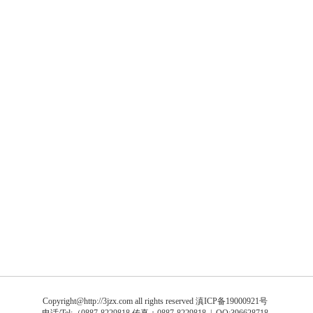
Copyright@http://3jzx.com all rights reserved
滇ICP备19000921号