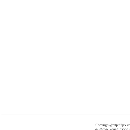
Copyright@http://3jzx.co