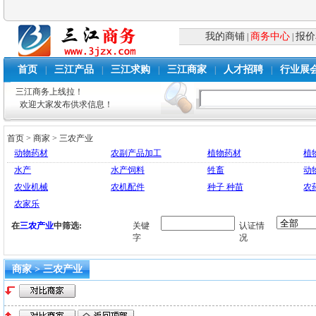
我的商铺
商务中心
报价
|
|
首页
三江产品
三江求购
三江商家
人才招聘
行业展
|
|
|
|
|
三江商务上线拉！
欢迎大家发布供求信息！
首页
>
商家
>
三农产业
动物药材
农副产品加工
植物药材
植
水产
水产饲料
牲畜
动
农业机械
农机配件
种子 种苗
农
农家乐
在
三农产业
中筛选:
关键
认证情
字
况
商家 > 三农产业