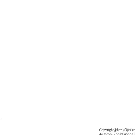
Copyright@http://3jzx.co