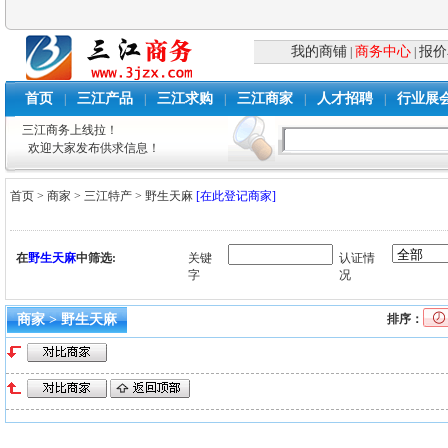
我的商铺
商务中心
报价
|
|
首页
三江产品
三江求购
三江商家
人才招聘
行业展
|
|
|
|
|
三江商务上线拉！
欢迎大家发布供求信息！
首页
>
商家
>
三江特产
>
野生天麻
[在此登记商家]
在
野生天麻
中筛选:
关键
认证情
字
况
商家 > 野生天麻
排序：