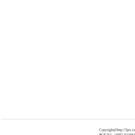
Copyright@http://3jzx.co