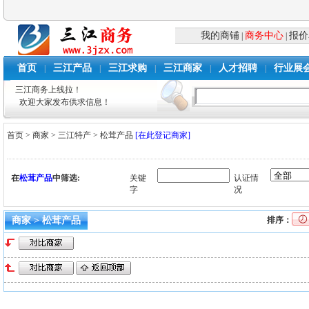
我的商铺
商务中心
报价
|
|
首页
三江产品
三江求购
三江商家
人才招聘
行业展
|
|
|
|
|
三江商务上线拉！
欢迎大家发布供求信息！
首页
>
商家
>
三江特产
>
松茸产品
[在此登记商家]
在
松茸产品
中筛选:
关键
认证情
字
况
商家 > 松茸产品
排序：