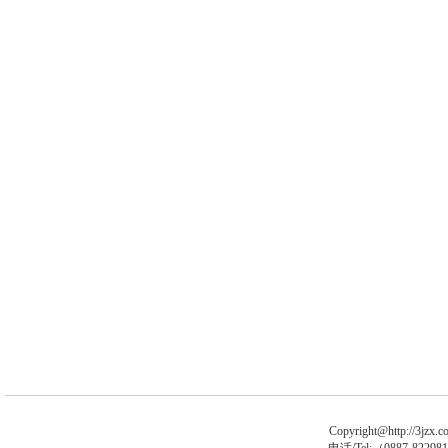
Copyright@http://3jzx.co