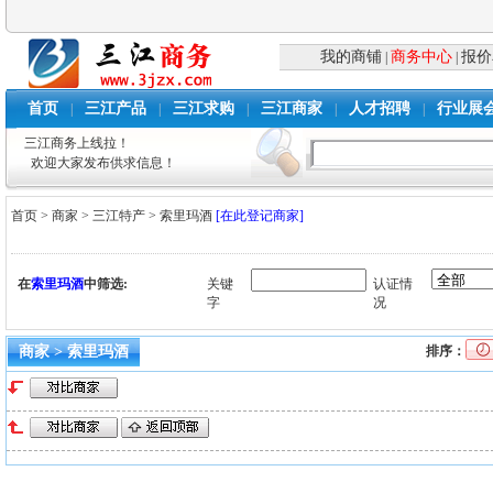
我的商铺
商务中心
报价
|
|
首页
三江产品
三江求购
三江商家
人才招聘
行业展
|
|
|
|
|
三江商务上线拉！
欢迎大家发布供求信息！
首页
>
商家
>
三江特产
>
索里玛酒
[在此登记商家]
在
索里玛酒
中筛选:
关键
认证情
字
况
商家 > 索里玛酒
排序：