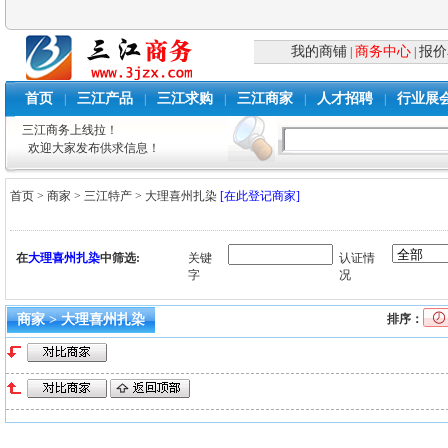
我的商铺
商务中心
报价
|
|
首页
三江产品
三江求购
三江商家
人才招聘
行业展
|
|
|
|
|
三江商务上线拉！
欢迎大家发布供求信息！
首页
>
商家
>
三江特产
>
大理喜州扎染
[在此登记商家]
在
大理喜州扎染
中筛选:
关键
认证情
字
况
商家 > 大理喜州扎染
排序：