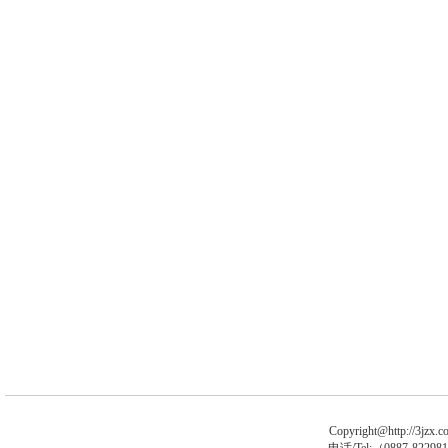
Copyright@http://3jzx.co