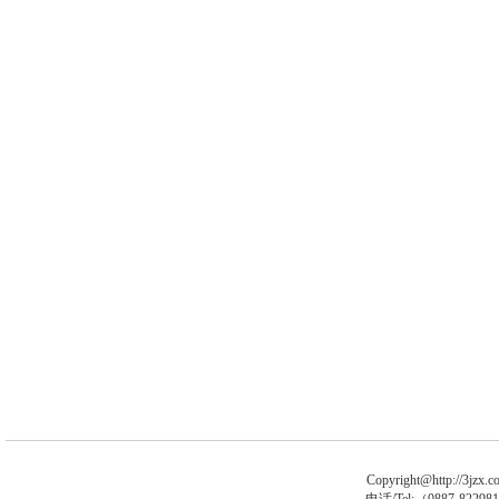
Copyright@http://3jzx.co