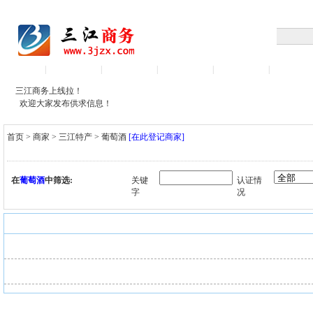
首页
三江产品
三江求购
三江商家
人才招聘
行业展
|
|
|
|
|
三江商务上线拉！
欢迎大家发布供求信息！
首页
>
商家
>
三江特产
>
葡萄酒
[在此登记商家]
在
葡萄酒
中筛选:
关键
认证情
字
况
商家 > 葡萄酒