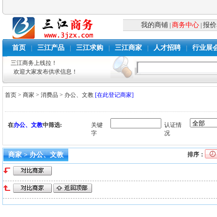
我的商铺
商务中心
报价
|
|
首页
三江产品
三江求购
三江商家
人才招聘
行业展
|
|
|
|
|
三江商务上线拉！
欢迎大家发布供求信息！
首页
>
商家
>
消费品
>
办公、文教
[在此登记商家]
在
办公、文教
中筛选:
关键
认证情
字
况
商家 > 办公、文教
排序：