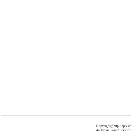
Copyright@http://3jzx.co