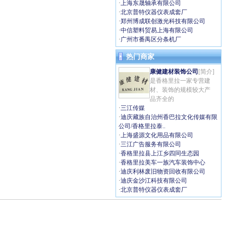
·
上海东晟轴承有限公司
·
北京普特仪器仪表成套厂
·
郑州博成联创激光科技有限公司
·
中信塑料贸易上海有限公司
·
广州市番禺区分条机厂
热门商家
康健建材装饰公司
[简介]
是香格里拉一家专营建
材、装饰的规模较大产
品齐全的
·
三江传媒
·
迪庆藏族自治州香巴拉文化传媒有限
公司/香格里拉泰..
·
上海盛源文化用品有限公司
·
三江广告服务有限公司
·
香格里拉县上江乡四同生态园
·
香格里拉美车一族汽车装饰中心
·
迪庆利林废旧物资回收有限公司
·
迪庆金沙江科技有限公司
·
北京普特仪器仪表成套厂