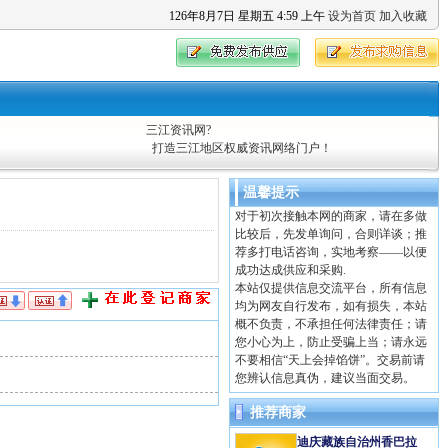
126
年
8
月
7
日
星期五
4
:
59
上午
设为首页
加入收藏
三江资讯网?
打造三江地区权威资讯网络门户！
温馨提示
对于初次接触本网的商家，请在多做
比较后，先发单询问，合则详谈；推
荐多打电话咨询，实地考察——以便
成功达成供应和采购.
本站仅提供信息交流平台，所有信息
均为网友自行发布，如有损失，本站
概不负责，不承担任何法律责任；请
您小心为上，防止受骗上当；请永远
不要相信“天上会掉馅饼”。交易前请
您辨认信息真伪，建议当面交易。
推荐商家
迪庆藏族自治州香巴拉