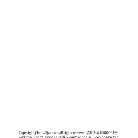
Copyright@http://3jzx.com all rights reserved
滇ICP备19000921号