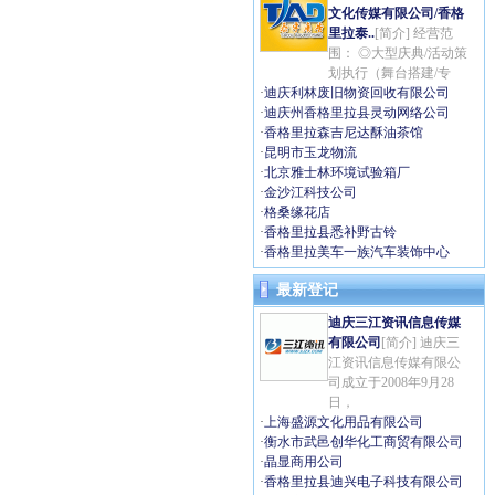
文化传媒有限公司/香格
里拉泰..
[简介] 经营范
围： ◎大型庆典/活动策
划执行（舞台搭建/专
·
迪庆利林废旧物资回收有限公司
·
迪庆州香格里拉县灵动网络公司
·
香格里拉森吉尼达酥油茶馆
·
昆明市玉龙物流
·
北京雅士林环境试验箱厂
·
金沙江科技公司
·
格桑缘花店
·
香格里拉县悉补野古铃
·
香格里拉美车一族汽车装饰中心
最新登记
迪庆三江资讯信息传媒
有限公司
[简介] 迪庆三
江资讯信息传媒有限公
司成立于2008年9月28
日，
·
上海盛源文化用品有限公司
·
衡水市武邑创华化工商贸有限公司
·
晶显商用公司
·
香格里拉县迪兴电子科技有限公司