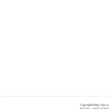
Copyright@http://3jzx.co