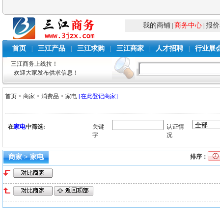
我的商铺
商务中心
报价
|
|
首页
三江产品
三江求购
三江商家
人才招聘
行业展
|
|
|
|
|
三江商务上线拉！
欢迎大家发布供求信息！
首页
>
商家
>
消费品
>
家电
[在此登记商家]
在
家电
中筛选:
关键
认证情
字
况
商家 > 家电
排序：