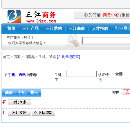
我的商铺
商务中心
报价
|
|
首页
三江产品
三江求购
三江商家
人才招聘
行业展
|
|
|
|
|
三江商务上线拉！
欢迎大家发布供求信息！
首页
>
商家
>
消费品
>
手机、通讯
[在此登记商家]
在
手机、通讯
中筛选:
关键
认证情
字
况
商家 > 手机、通讯
排序：