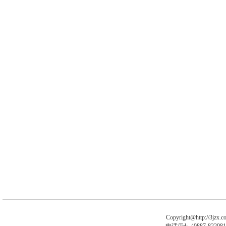
Copyright@http://3jzx.co