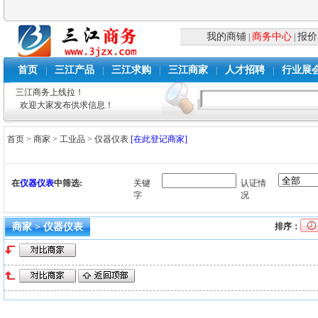
我的商铺
商务中心
报价
|
|
首页
三江产品
三江求购
三江商家
人才招聘
行业展
|
|
|
|
|
三江商务上线拉！
欢迎大家发布供求信息！
首页
>
商家
>
工业品
>
仪器仪表
[在此登记商家]
在
仪器仪表
中筛选:
关键
认证情
字
况
商家 > 仪器仪表
排序：