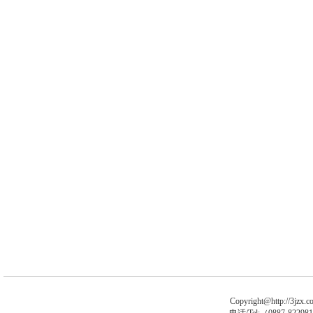
Copyright@http://3jzx.co