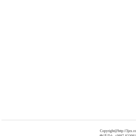
Copyright@http://3jzx.co