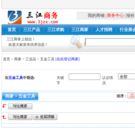
我的商铺
商务中心
报价
|
|
首页
三江产品
三江求购
三江商家
人才招聘
行业展
|
|
|
|
|
三江商务上线拉！
欢迎大家发布供求信息！
首页
>
商家
>
工业品
>
五金工具
[在此登记商家]
在
五金工具
中筛选:
关键
认证情
字
况
商家 > 五金工具
排序：