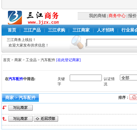
我的商铺
商务中心
报价
|
|
首页
三江产品
三江求购
三江商家
人才招聘
行业展
|
|
|
|
|
三江商务上线拉！
欢迎大家发布供求信息！
首页
>
商家
>
工业品
>
汽车配件
[在此登记商家]
在
汽车配件
中筛选:
关键
认证情
字
况
商家 > 汽车配件
排序：