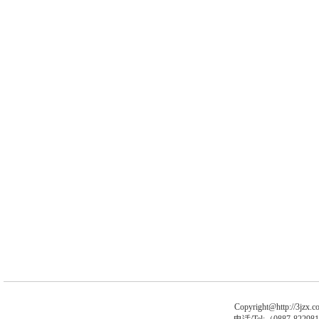
Copyright@http://3jzx.co