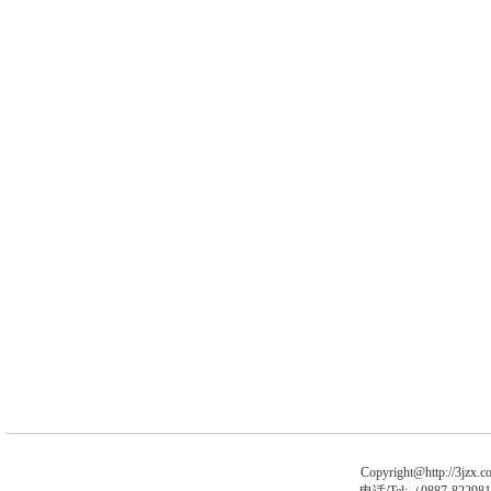
Copyright@http://3jzx.co