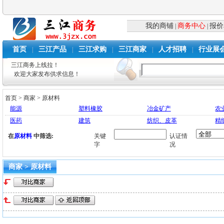
我的商铺
商务中心
报价
|
|
首页
三江产品
三江求购
三江商家
人才招聘
行业展
|
|
|
|
|
三江商务上线拉！
欢迎大家发布供求信息！
首页
>
商家
>
原材料
能源
塑料橡胶
冶金矿产
农
医药
建筑
纺织、皮革
精
在
原材料
中筛选:
关键
认证情
字
况
商家 > 原材料