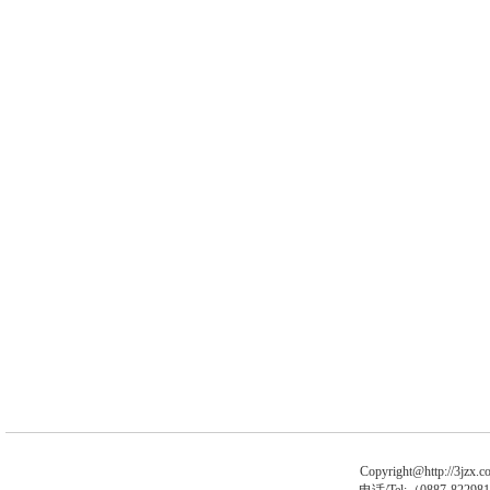
Copyright@http://3jzx.co