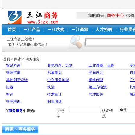
我的商铺
商务中心
报价
|
|
首页
三江产品
三江求购
三江商家
人才招聘
行业展
|
|
|
|
|
三江商务上线拉！
欢迎大家发布供求信息！
首页
>
商家
>
商务服务
贸易咨询
其他咨询、策划
工业维修、安装
专
管理咨询
形象策划
平面设计
包
其他创意设计
中介服务加盟
钢铁代理
广
陆运
铁运
第三方物流
其
空运
技术转让
代理报关
快
管理培训
职业培训
在
商务服务
中筛选:
关键
认证情
字
况
商家 > 商务服务