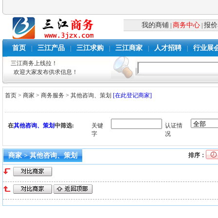
我的商铺
商务中心
报价
|
|
首页
三江产品
三江求购
三江商家
人才招聘
行业展
|
|
|
|
|
三江商务上线拉！
欢迎大家发布供求信息！
首页
>
商家
>
商务服务
>
其他咨询、策划
[在此登记商家]
在
其他咨询、策划
中筛选:
关键
认证情
字
况
商家 > 其他咨询、策划
排序：