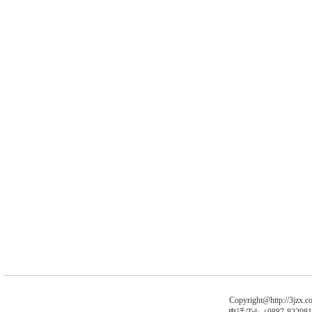
Copyright@http://3jzx.co