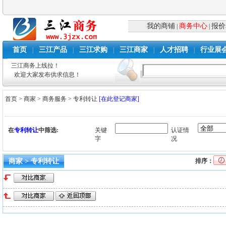
我的商铺
商务中心
报价
|
|
首页
三江产品
三江求购
三江商家
人才招聘
行业展
|
|
|
|
|
三江商务上线拉！
欢迎大家发布供求信息！
首页
>
商家
>
商务服务
>
专利转让
[在此登记商家]
在
专利转让
中筛选:
关键
认证情
字
况
商家 > 专利转让
排序：