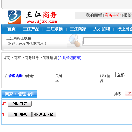
我的商铺
商务中心
报价
|
|
首页
三江产品
三江求购
三江商家
人才招聘
行业展
|
|
|
|
|
三江商务上线拉！
欢迎大家发布供求信息！
首页
>
商家
>
商务服务
>
管理培训
[在此登记商家]
在
管理培训
中筛选:
关键
认证情
字
况
商家 > 管理培训
排序：