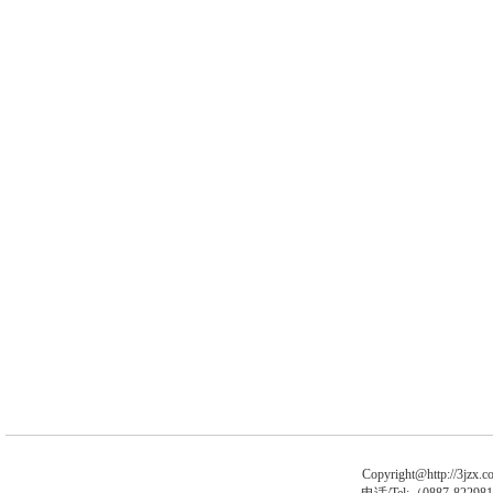
Copyright@http://3jzx.co