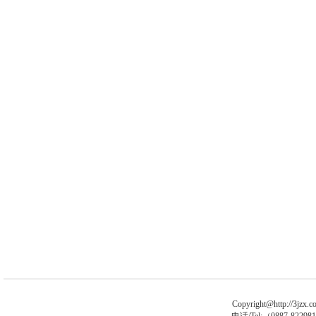
Copyright@http://3jzx.co