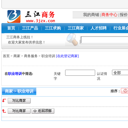
我的商铺
商务中心
报价
|
|
首页
三江产品
三江求购
三江商家
人才招聘
行业展
|
|
|
|
|
三江商务上线拉！
欢迎大家发布供求信息！
首页
>
商家
>
商务服务
>
职业培训
[在此登记商家]
在
职业培训
中筛选:
关键
认证情
字
况
商家 > 职业培训
排序：