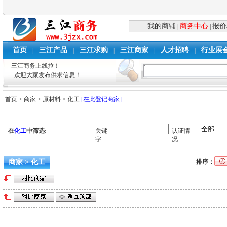
我的商铺
商务中心
报价
|
|
首页
三江产品
三江求购
三江商家
人才招聘
行业展
|
|
|
|
|
三江商务上线拉！
欢迎大家发布供求信息！
首页
>
商家
>
原材料
>
化工
[在此登记商家]
在
化工
中筛选:
关键
认证情
字
况
商家 > 化工
排序：