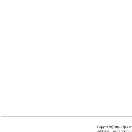
Copyright@http://3jzx.co