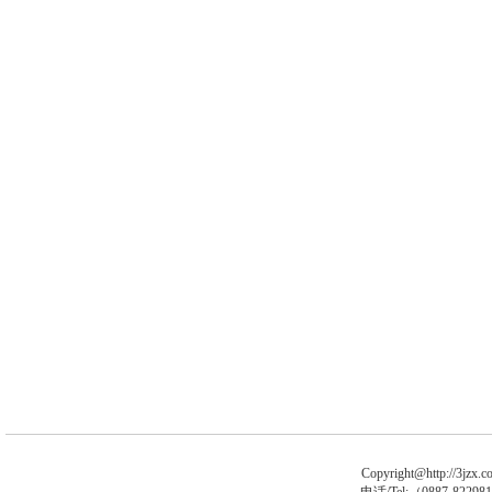
Copyright@http://3jzx.co