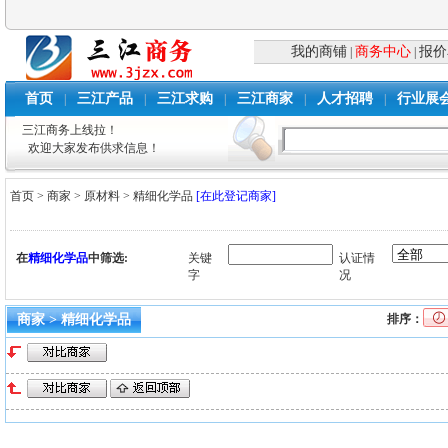
我的商铺
商务中心
报价
|
|
首页
三江产品
三江求购
三江商家
人才招聘
行业展
|
|
|
|
|
三江商务上线拉！
欢迎大家发布供求信息！
首页
>
商家
>
原材料
>
精细化学品
[在此登记商家]
在
精细化学品
中筛选:
关键
认证情
字
况
商家 > 精细化学品
排序：