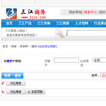
我的商铺
商务中心
报价
|
|
首页
三江产品
三江求购
三江商家
人才招聘
行业展
|
|
|
|
|
三江商务上线拉！
欢迎大家发布供求信息！
首页
>
商家
>
原材料
>
建材
[在此登记商家]
在
建材
中筛选:
关键
认证情
字
况
商家 > 建材
排序：