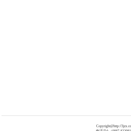
Copyright@http://3jzx.co