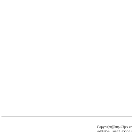
Copyright@http://3jzx.co