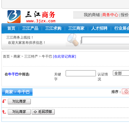
我的商铺
商务中心
报价
|
|
首页
三江产品
三江求购
三江商家
人才招聘
行业展
|
|
|
|
|
三江商务上线拉！
欢迎大家发布供求信息！
首页
>
商家
>
三江特产
>
牛干巴
[在此登记商家]
在
牛干巴
中筛选:
关键
认证情
字
况
商家 > 牛干巴
排序：