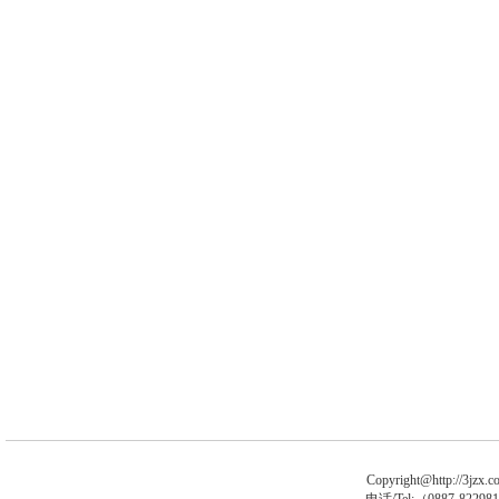
Copyright@http://3jzx.co