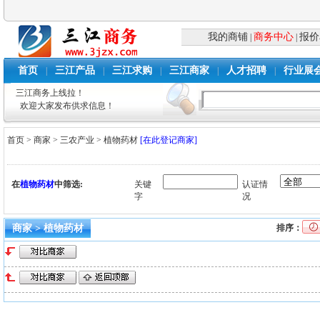
我的商铺
商务中心
报价
|
|
首页
三江产品
三江求购
三江商家
人才招聘
行业展
|
|
|
|
|
三江商务上线拉！
欢迎大家发布供求信息！
首页
>
商家
>
三农产业
>
植物药材
[在此登记商家]
在
植物药材
中筛选:
关键
认证情
字
况
商家 > 植物药材
排序：