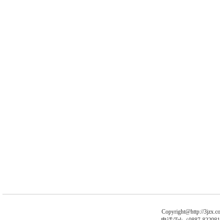
Copyright@http://3jzx.co