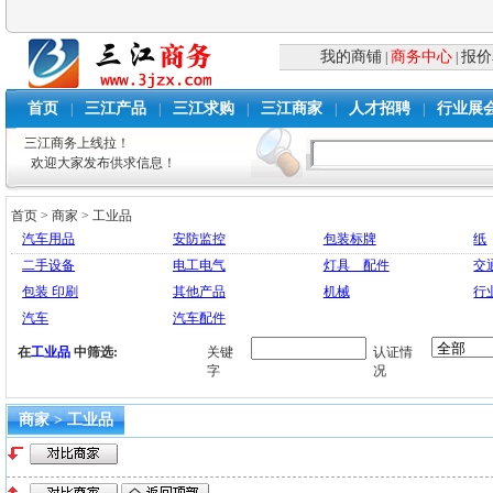
我的商铺
商务中心
报价
|
|
首页
三江产品
三江求购
三江商家
人才招聘
行业展
|
|
|
|
|
三江商务上线拉！
欢迎大家发布供求信息！
首页
>
商家
>
工业品
汽车用品
安防监控
包装标牌
纸
二手设备
电工电气
灯具 配件
交
包装 印刷
其他产品
机械
行
汽车
汽车配件
在
工业品
中筛选:
关键
认证情
字
况
商家 > 工业品