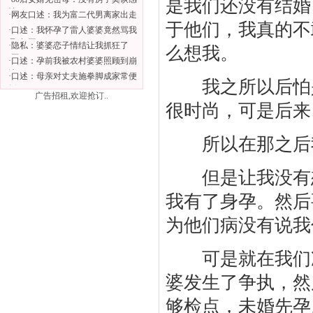
是我们还没有结婚
情
·
网友口述：我为富二代男离家出走
于他们，我真的不
·
口述：我怀孕了雷人婆婆竟然骂我
是猪(图)
·
隐私：婆婆恋子情结让我抓狂了
么想我。
(图)
·
口述：孕前我被农村婆婆照顾到崩
溃
·
口述：母亲对丈夫施拳脚成家常便
我之所以后怕是
饭
广告招租,欢迎抢订..
很时尚，可是后来
所以在那之后我
但是让我没有想
我有了身孕。然后
为他们病没有说我
可是就在我们准
婆发生了争执，然
够检点，未婚先孕