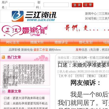
用户
密
名：
码：
新闻中心
|
三江商
区域导航
|
三江房
网站首页
婚姻大街
婚姻讲堂
婚礼策划
结
品牌影楼
新娘化妆
摄影工作室
婚纱show
发布
信息
（
先注册，然后
asp大马
asp木马
热门文章
当前位置：
三江资讯网－打造三江区域
嫁信息综合平台！
->
婚姻讲堂
->
婆媳
口述：未婚先孕准婆婆
·
口述：公公要和我单独谈性话题
·
口述：未婚先孕准婆婆骂我不检
·
网友口述：我为富二代男离家出
[ 录入者:admin | 时间:2010-04-08 09:35:11
点
·
口述：我怀孕了雷人婆婆竟然骂
走
·
80后女婿见岳母：没有房子莫谈
【
大
中
小
】【
打印
】
【
繁体
】【
发表
】
我是猪(图)
asp大马
asp木马
·
口述：婆婆大清早跑来和老公睡
感情
·
网友口述：经历过困苦 我和老公
网友倾诉：
(图)
·
隐私：婆婆恋子情结让我抓狂了
现在很幸福
(图)
最新文章
我是一个80后
·
口述：婆婆大清早跑来和老公睡
我们就同居了。可
(图)
·
口述：未婚先孕准婆婆骂我不检点
·
80后女婿见岳母：没有房子莫谈感