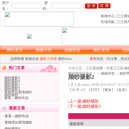
用户
密
名：
码：
新闻中心
|
三江商
区域导航
|
三江房
网站首页
婚姻大街
婚姻讲堂
婚礼策划
结
品牌影楼
新娘化妆
摄影工作室
婚纱show
发布
信息
（
先注册，然后
asp大马
asp木马
热门文章
当前位置：
三江资讯网－打造三江区域
嫁信息综合平台！
->
婚姻讲堂
->
婚纱
婚纱摄影2
·
婚纱摄影6
·
婚纱摄影4
·
婚纱摄影5
[ 录入者:admin | 时间:2010-04-07 14:57:47
·
婚纱摄影2
·
婚纱摄影3
【
大
中
小
】【
打印
】
【
繁体
】【
发表
】
asp大马
asp木马
·
香格里拉密境婚纱
·
婚纱摄影
·
麦香—婚纱作品
上一篇
婚纱摄影
[
]
下一篇
婚纱摄影3
[
]
最新文章
·
麦香—婚纱作品
·
香格里拉密境婚纱
版权说明
·
婚纱摄影6