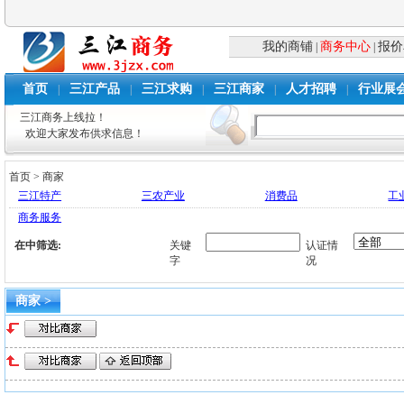
我的商铺
商务中心
报价
|
|
首页
三江产品
三江求购
三江商家
人才招聘
行业展
|
|
|
|
|
三江商务上线拉！
欢迎大家发布供求信息！
首页
>
商家
三江特产
三农产业
消费品
工
商务服务
在
中筛选:
关键
认证情
字
况
商家 >