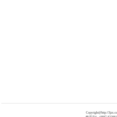
Copyright@http://3jzx.co