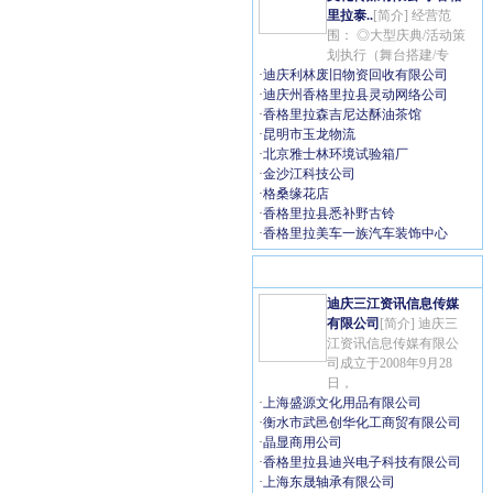
里拉泰..
[简介] 经营范
围： ◎大型庆典/活动策
划执行（舞台搭建/专
·
迪庆利林废旧物资回收有限公司
·
迪庆州香格里拉县灵动网络公司
·
香格里拉森吉尼达酥油茶馆
·
昆明市玉龙物流
·
北京雅士林环境试验箱厂
·
金沙江科技公司
·
格桑缘花店
·
香格里拉县悉补野古铃
·
香格里拉美车一族汽车装饰中心
最新登记
迪庆三江资讯信息传媒
有限公司
[简介] 迪庆三
江资讯信息传媒有限公
司成立于2008年9月28
日，
·
上海盛源文化用品有限公司
·
衡水市武邑创华化工商贸有限公司
·
晶显商用公司
·
香格里拉县迪兴电子科技有限公司
·
上海东晟轴承有限公司