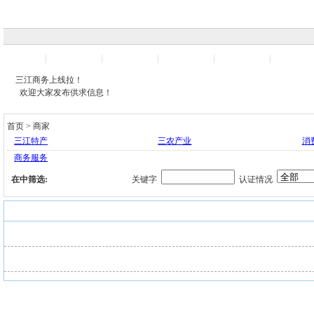
首页
三江产品
三江求购
三江商家
人才招聘
行业展
|
|
|
|
|
三江商务上线拉！
欢迎大家发布供求信息！
首页
>
商家
三江特产
三农产业
消
商务服务
在
中筛选:
关键字
认证情况
商家 >