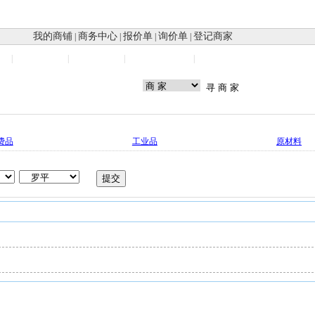
我的商铺
商务中心
报价单
询价单
登记商家
|
|
|
|
会
资讯中心
分类信息
商城
主站
帮助中心
|
|
|
|
费品
工业品
原材料