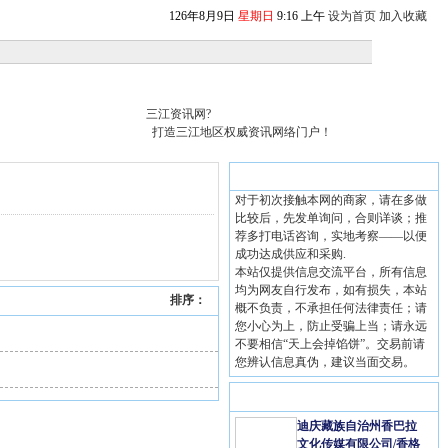
126
年
8
月
9
日
星期日
9
:
16
上午
设为首页
加入收藏
三江资讯网?
打造三江地区权威资讯网络门户！
温馨提示
对于初次接触本网的商家，请在多做
比较后，先发单询问，合则详谈；推
荐多打电话咨询，实地考察——以便
成功达成供应和采购.
本站仅提供信息交流平台，所有信息
均为网友自行发布，如有损失，本站
排序：
概不负责，不承担任何法律责任；请
您小心为上，防止受骗上当；请永远
不要相信“天上会掉馅饼”。交易前请
您辨认信息真伪，建议当面交易。
推荐商家
迪庆藏族自治州香巴拉
文化传媒有限公司/香格