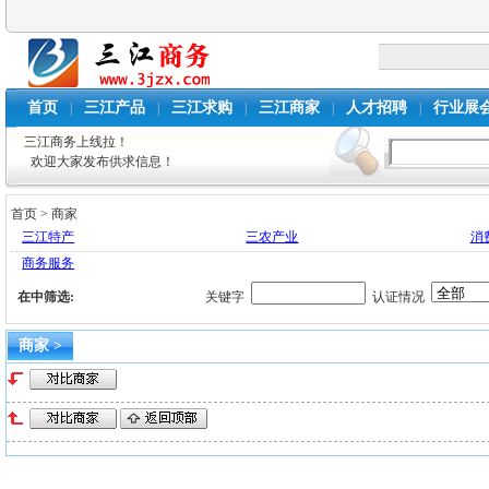
首页
三江产品
三江求购
三江商家
人才招聘
行业展
|
|
|
|
|
三江商务上线拉！
欢迎大家发布供求信息！
首页
>
商家
三江特产
三农产业
消
商务服务
在
中筛选:
关键字
认证情况
商家 >