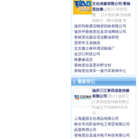
文化传媒有限公司/香格
里拉泰..
[简介] 经营范
围： ◎大型庆典/活动策
划执行（舞台搭建/专
·
迪庆利林废旧物资回收有限公司
·
迪庆州香格里拉县灵动网络公司
·
香格里拉森吉尼达酥油茶馆
·
昆明市玉龙物流
·
北京雅士林环境试验箱厂
·
金沙江科技公司
·
格桑缘花店
·
香格里拉县悉补野古铃
·
香格里拉美车一族汽车装饰中心
最新登记
迪庆三江资讯信息传媒
有限公司
[简介] 迪庆三
江资讯信息传媒有限公
司成立于2008年9月28
日，
·
上海盛源文化用品有限公司
·
衡水市武邑创华化工商贸有限公司
·
晶显商用公司
·
香格里拉县迪兴电子科技有限公司