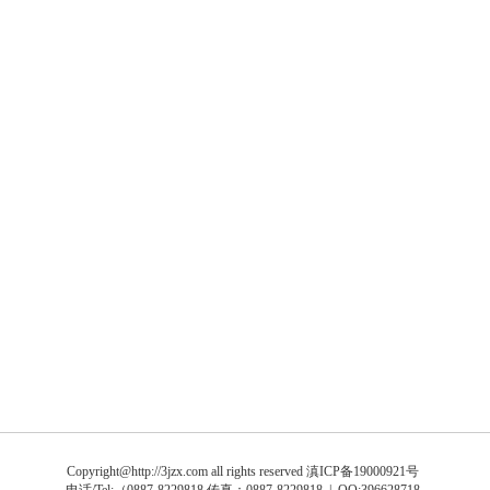
Copyright@http://3jzx.com all rights reserved
滇ICP备19000921号