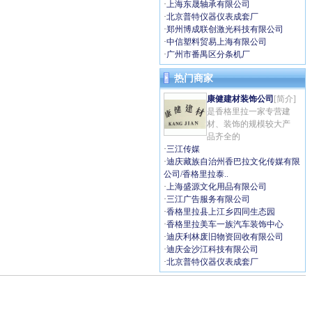
·
上海东晟轴承有限公司
·
北京普特仪器仪表成套厂
·
郑州博成联创激光科技有限公司
·
中信塑料贸易上海有限公司
·
广州市番禺区分条机厂
热门商家
康健建材装饰公司
[简介]
是香格里拉一家专营建
材、装饰的规模较大产
品齐全的
·
三江传媒
·
迪庆藏族自治州香巴拉文化传媒有限
公司/香格里拉泰..
·
上海盛源文化用品有限公司
·
三江广告服务有限公司
·
香格里拉县上江乡四同生态园
·
香格里拉美车一族汽车装饰中心
·
迪庆利林废旧物资回收有限公司
·
迪庆金沙江科技有限公司
·
北京普特仪器仪表成套厂