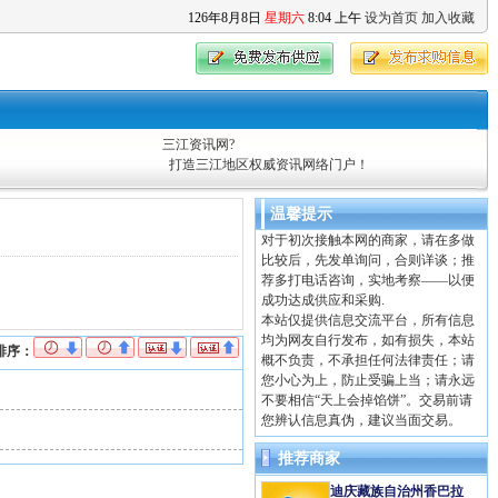
126
年
8
月
8
日
星期六
8
:
04
上午
设为首页
加入收藏
三江资讯网?
打造三江地区权威资讯网络门户！
温馨提示
对于初次接触本网的商家，请在多做
比较后，先发单询问，合则详谈；推
荐多打电话咨询，实地考察——以便
成功达成供应和采购.
本站仅提供信息交流平台，所有信息
均为网友自行发布，如有损失，本站
排序：
概不负责，不承担任何法律责任；请
您小心为上，防止受骗上当；请永远
不要相信“天上会掉馅饼”。交易前请
您辨认信息真伪，建议当面交易。
推荐商家
迪庆藏族自治州香巴拉