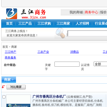
我的商铺
商务中心
报价
|
|
首页
三江产品
三江求购
三江商家
人才招聘
行业展
|
|
|
|
|
三江商务上线拉！
欢迎大家发布供求信息！
首页
>
商家
三江特产
三农产业
消费品
工
商务服务
在
中筛选:
关键
认证情
字
况
商家 >
广州市番禺区分条机厂
(云南省丽江,生产型)
广州市番禺区分条机械厂 本公司主要经营切条机.分条机.
捆条机.验布机.排刀机.横纹机等。是服装厂,箱包厂,制鞋