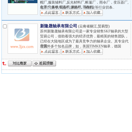
帽厂,服装辅料厂,反光材料厂,帐篷厂，雨伞厂，变压器厂,
主营:分条机 切条机 捆条机 开条机
电子厂,医学用品厂.泳装厂、家纺业等行业切条..
新隆晟轴承有限公司
(云南省丽江,贸易型)
苏州新隆晟轴承有限公司是一家专业销售SKF轴承的大型
贸易公司，借助着强大的经济优势，最精英的销售团队，
已经在大陆地区成为了最具竞争力的轴承企业。其专业代
主营:
理国外多个知名品牌，如，美国TIMKEN轴承，德国
FAG..