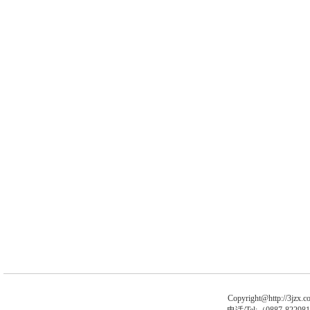
Copyright@http://3jzx.co