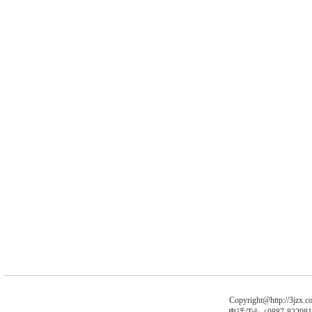
Copyright@http://3jzx.co