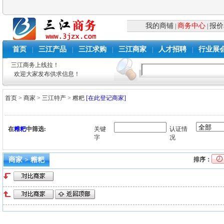
我的商铺
商务中心
报价
|
|
首页
三江产品
三江求购
三江商家
人才招聘
行业展
|
|
|
|
|
三江商务上线拉！
欢迎大家发布供求信息！
首页
>
商家
>
三江特产
>
糌粑
[在此登记商家]
在
糌粑
中筛选:
关键
认证情
字
况
商家 > 糌粑
排序：