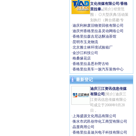
文化传媒有限公司/香格
里拉泰..
[简介] 经营范
围： ◎大型庆典/活动策
划执行（舞台搭建/专
·
迪庆利林废旧物资回收有限公司
·
迪庆州香格里拉县灵动网络公司
·
香格里拉森吉尼达酥油茶馆
·
昆明市玉龙物流
·
北京雅士林环境试验箱厂
·
金沙江科技公司
·
格桑缘花店
·
香格里拉县悉补野古铃
·
香格里拉美车一族汽车装饰中心
最新登记
迪庆三江资讯信息传媒
有限公司
[简介] 迪庆三
江资讯信息传媒有限公
司成立于2008年9月28
日，
·
上海盛源文化用品有限公司
·
衡水市武邑创华化工商贸有限公司
·
晶显商用公司
·
香格里拉县迪兴电子科技有限公司