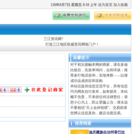
126
年
8
月
7
日
星期五
8
:
18
上午
设为首页
加入收藏
三江资讯网?
打造三江地区权威资讯网络门户！
温馨提示
对于初次接触本网的商家，请在多做
比较后，先发单询问，合则详谈；推
荐多打电话咨询，实地考察——以便
成功达成供应和采购.
本站仅提供信息交流平台，所有信息
均为网友自行发布，如有损失，本站
概不负责，不承担任何法律责任；请
您小心为上，防止受骗上当；请永远
不要相信“天上会掉馅饼”。交易前请
您辨认信息真伪，建议当面交易。
推荐商家
迪庆藏族自治州香巴拉