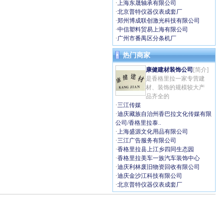
·
上海东晟轴承有限公司
·
北京普特仪器仪表成套厂
·
郑州博成联创激光科技有限公司
·
中信塑料贸易上海有限公司
·
广州市番禺区分条机厂
热门商家
康健建材装饰公司
[简介]
是香格里拉一家专营建
材、装饰的规模较大产
品齐全的
·
三江传媒
·
迪庆藏族自治州香巴拉文化传媒有限
公司/香格里拉泰..
·
上海盛源文化用品有限公司
·
三江广告服务有限公司
·
香格里拉县上江乡四同生态园
·
香格里拉美车一族汽车装饰中心
·
迪庆利林废旧物资回收有限公司
·
迪庆金沙江科技有限公司
·
北京普特仪器仪表成套厂