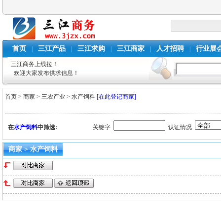
首页
三江产品
三江求购
三江商家
人才招聘
行业展
|
|
|
|
|
三江商务上线拉！
欢迎大家发布供求信息！
首页
>
商家
>
三农产业
>
水产饲料
[在此登记商家]
在
水产饲料
中筛选:
关键字
认证情况
商家 > 水产饲料