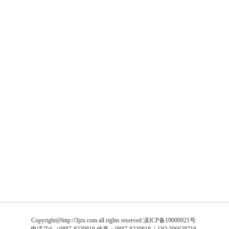
Copyright@http://3jzx.com all rights reserved
滇ICP备19000921号