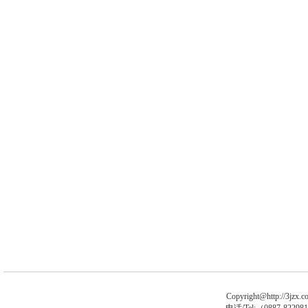
Copyright@http://3jzx.co