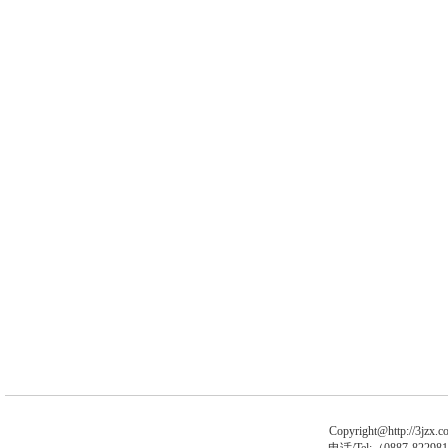
Copyright@http://3jzx.co