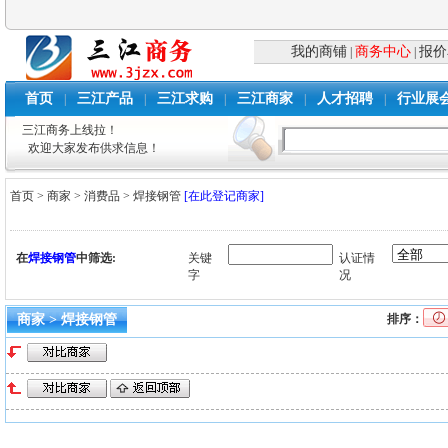
我的商铺
商务中心
报价
|
|
首页
三江产品
三江求购
三江商家
人才招聘
行业展
|
|
|
|
|
三江商务上线拉！
欢迎大家发布供求信息！
首页
>
商家
>
消费品
>
焊接钢管
[在此登记商家]
在
焊接钢管
中筛选:
关键
认证情
字
况
商家 > 焊接钢管
排序：