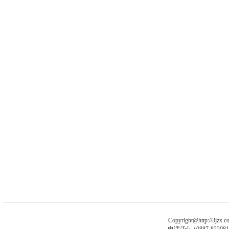
Copyright@http://3jzx.co