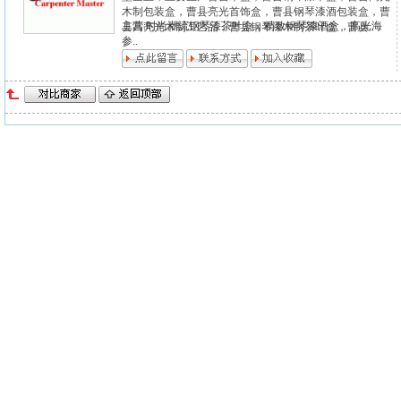
木制包装盒，曹县亮光首饰盒，曹县钢琴漆酒包装盒，曹
主营:时尚潮流钢琴漆茶叶盒，精致钢琴漆酒盒，高光海
县高亮光木制工艺品，曹县钢琴漆木制茶叶盒，曹县..
参..