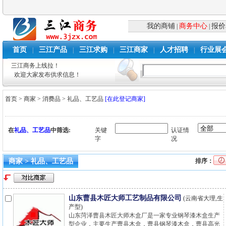
我的商铺
商务中心
报价
|
|
首页
三江产品
三江求购
三江商家
人才招聘
行业展
|
|
|
|
|
三江商务上线拉！
欢迎大家发布供求信息！
首页
>
商家
>
消费品
>
礼品、工艺品
[在此登记商家]
在
礼品、工艺品
中筛选:
关键
认证情
字
况
商家 > 礼品、工艺品
排序：
山东曹县木匠大师工艺制品有限公司
(云南省大理,生
产型)
山东菏泽曹县木匠大师木盒厂是一家专业钢琴漆木盒生产
型企业，主要生产曹县木盒，曹县钢琴漆木盒，曹县高光