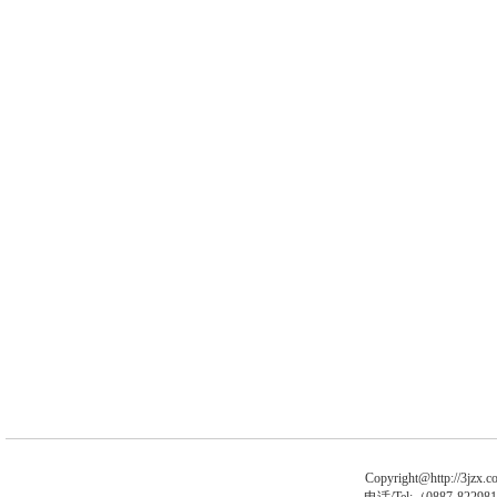
Copyright@http://3jzx.co