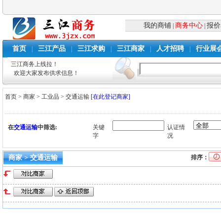
我的商铺
商务中心
报价
|
|
首页
三江产品
三江求购
三江商家
人才招聘
行业展
|
|
|
|
|
三江商务上线拉！
欢迎大家发布供求信息！
首页
>
商家
>
工业品
>
交通运输
[在此登记商家]
在
交通运输
中筛选:
关键
认证情
字
况
商家 > 交通运输
排序：