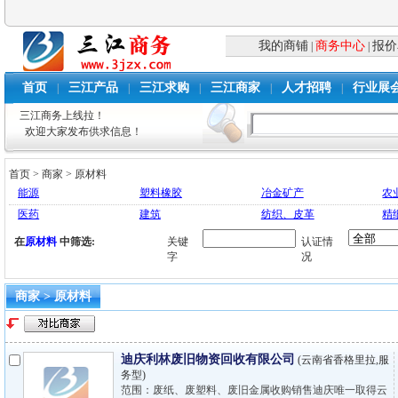
我的商铺
商务中心
报价
|
|
首页
三江产品
三江求购
三江商家
人才招聘
行业展
|
|
|
|
|
三江商务上线拉！
欢迎大家发布供求信息！
首页
>
商家
>
原材料
能源
塑料橡胶
冶金矿产
农
医药
建筑
纺织、皮革
精
在
原材料
中筛选:
关键
认证情
字
况
商家 > 原材料
迪庆利林废旧物资回收有限公司
(云南省香格里拉,服
务型)
范围：废纸、废塑料、废旧金属收购销售迪庆唯一取得云