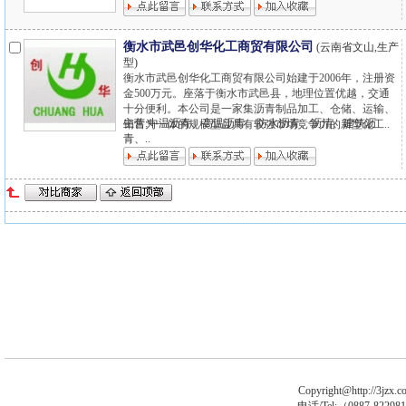
衡水市武邑创华化工商贸有限公司
(云南省文山,生产
型)
衡水市武邑创华化工商贸有限公司始建于2006年，注册资
金500万元。座落于衡水市武邑县，地理位置优越，交通
十分便利。本公司是一家集沥青制品加工、仓储、运输、
主营:中温沥青、高温沥青、防水沥青、沥清、建筑沥
销售为一体的规模型且具有较强市场竞争力的新型化工..
青、..
Copyright@http://3jzx.co