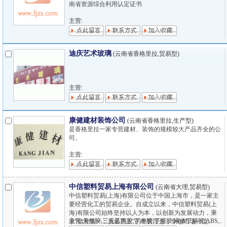
南省资源综合利用认定证书
主营:
迪庆艺术玻璃
(云南省香格里拉,贸易型)
主营:
康健建材装饰公司
(云南省香格里拉,生产型)
是香格里拉一家专营建材、装饰的规模较大产品齐全的公
司。
主营:
中信塑料贸易上海有限公司
(云南省大理,贸易型)
中信塑料贸易(上海)有限公司位于中国上海市，是一家主
要经营化工的贸易企业。自成立以来，中信塑料贸易(上
海)有限公司始终坚持以人为本，以创新为发展动力，秉
主营:天然胶,三元乙丙胶,丁本胶,丁腈胶,液体丁腈胶,ABS,..
承“信誉第一，质量至上”的经营理念，争创市场一流..