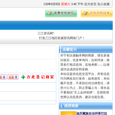
126
年
8
月
8
日
星期六
3
:
46
下午
设为首页
加入收藏
三江资讯网?
打造三江地区权威资讯网络门户！
温馨提示
对于初次接触本网的商家，请在多做
比较后，先发单询问，合则详谈；推
荐多打电话咨询，实地考察——以便
成功达成供应和采购.
本站仅提供信息交流平台，所有信息
均为网友自行发布，如有损失，本站
概不负责，不承担任何法律责任；请
您小心为上，防止受骗上当；请永远
不要相信“天上会掉馅饼”。交易前请
您辨认信息真伪，建议当面交易。
推荐商家
迪庆藏族自治州香巴拉