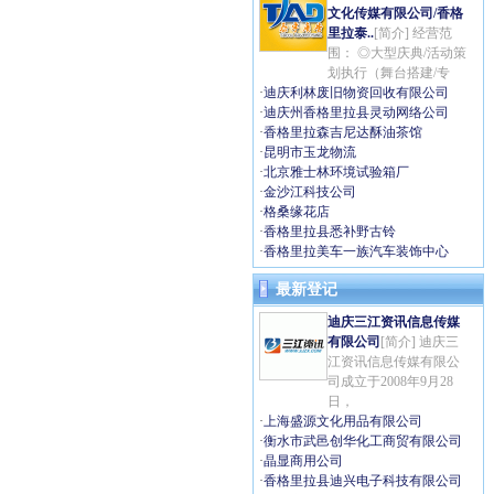
文化传媒有限公司/香格
里拉泰..
[简介] 经营范
围： ◎大型庆典/活动策
划执行（舞台搭建/专
·
迪庆利林废旧物资回收有限公司
·
迪庆州香格里拉县灵动网络公司
·
香格里拉森吉尼达酥油茶馆
·
昆明市玉龙物流
·
北京雅士林环境试验箱厂
·
金沙江科技公司
·
格桑缘花店
·
香格里拉县悉补野古铃
·
香格里拉美车一族汽车装饰中心
最新登记
迪庆三江资讯信息传媒
有限公司
[简介] 迪庆三
江资讯信息传媒有限公
司成立于2008年9月28
日，
·
上海盛源文化用品有限公司
·
衡水市武邑创华化工商贸有限公司
·
晶显商用公司
·
香格里拉县迪兴电子科技有限公司