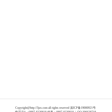
Copyright@http://3jzx.com all rights reserved
滇ICP备19000921号