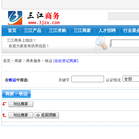
首页
三江产品
三江求购
三江商家
人才招聘
行业展
|
|
|
|
|
三江商务上线拉！
欢迎大家发布供求信息！
首页
>
商家
>
商务服务
>
铁运
[在此登记商家]
在
铁运
中筛选:
关键字
认证情况
商家 > 铁运