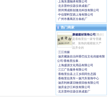
·
上海东晟轴承有限公司
·
北京普特仪器仪表成套厂
·
郑州博成联创激光科技有限公司
·
中信塑料贸易上海有限公司
·
广州市番禺区分条机厂
热门商家
康健建材装饰公司
[简介]
是香格里拉一家专营建
材、装饰的规模较大产
品齐全的
·
三江传媒
·
迪庆藏族自治州香巴拉文化传媒有限
公司/香格里拉泰..
·
上海盛源文化用品有限公司
·
三江广告服务有限公司
·
香格里拉县上江乡四同生态园
·
香格里拉美车一族汽车装饰中心
·
迪庆利林废旧物资回收有限公司
·
迪庆金沙江科技有限公司
·
北京普特仪器仪表成套厂