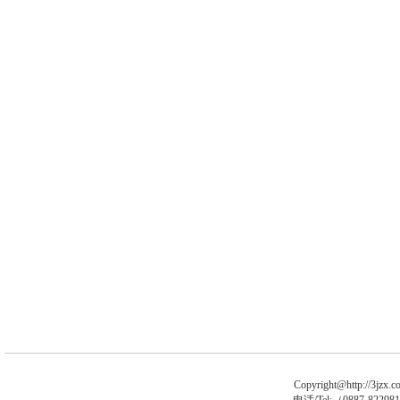
Copyright@http://3jzx.co