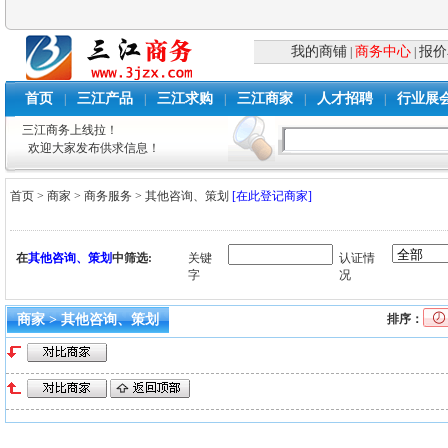
我的商铺
商务中心
报价
|
|
首页
三江产品
三江求购
三江商家
人才招聘
行业展
|
|
|
|
|
三江商务上线拉！
欢迎大家发布供求信息！
首页
>
商家
>
商务服务
>
其他咨询、策划
[在此登记商家]
在
其他咨询、策划
中筛选:
关键
认证情
字
况
商家 > 其他咨询、策划
排序：