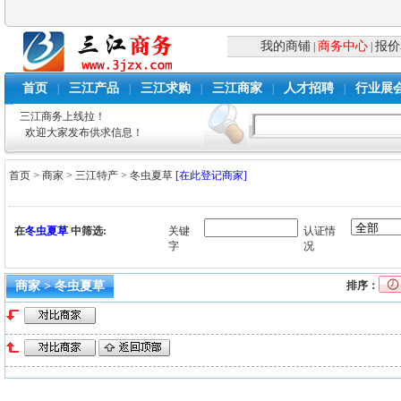
我的商铺
商务中心
报价
|
|
首页
三江产品
三江求购
三江商家
人才招聘
行业展
|
|
|
|
|
三江商务上线拉！
欢迎大家发布供求信息！
首页
>
商家
>
三江特产
>
冬虫夏草
[在此登记商家]
在
冬虫夏草
中筛选:
关键
认证情
字
况
商家 > 冬虫夏草
排序：