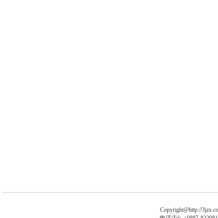
Copyright@http://3jzx.co